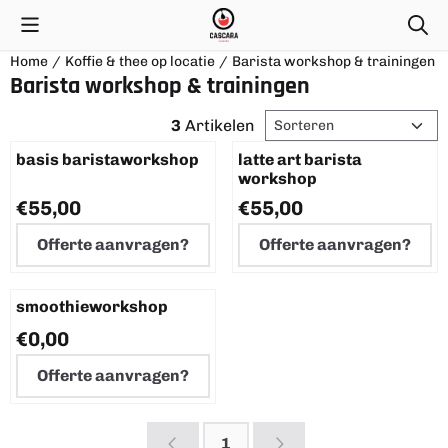
Cookievoorkeuren zijn momenteel gesloten.
Home
/
Koffie & thee op locatie
/
Barista workshop & trainingen
Barista workshop & trainingen
Sorteermethode
3
Artikelen
basis baristaworkshop
latte art barista
workshop
Prijs op aanvraag
Prijs op aanvraag
€55,00
€55,00
Offerte aanvragen?
Offerte aanvragen?
smoothieworkshop
Prijs op aanvraag
€0,00
Offerte aanvragen?
1